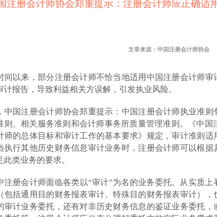
国注册会计师协会郑重提示：注册会计师应正确适用
文章来源：中国注册会计师协会
时间以来，部分注册会计师不恰当地适用中国注册会计师审
审计报告，导致利益相关方误解，引发执业风险。
，中国注册会计师协会郑重提示：中国注册会计师执业准则
准则、相关服务准则和会计师事务所质量管理准则。《中国
计师的总体目标和审计工作的基本要求》规定，审计准则适
当执行其他历史财务信息审计业务时，注册会计师可以根据
足此类业务的要求。
中注册会计师面临各类以
“审计”为名的业务委托。从实质
（包括通用目的财务报表审计、特殊目的财务报表审计），
的审计业务委托，还有对非历史财务信息的鉴证业务委托，