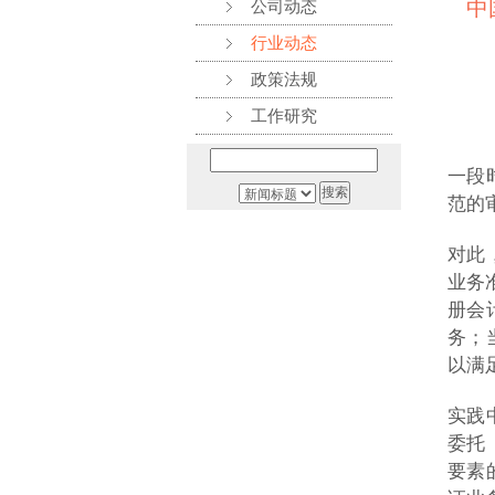
中
公司动态
行业动态
政策法规
工作研究
一段
范的
对此
业务
册会
务；
以满
实践
委托
要素