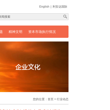
English
|
利安达国际
题
精神文明
资本市场执行情况
您的位置：
首页
>
行业动态