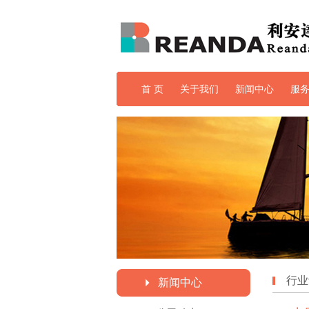
首 页
关于我们
新闻中心
服
培训与教育
行业
新闻中心